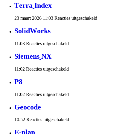
T
e
r
r
a
I
n
d
e
x
voor
23 maart 2026 11:03
Reacties uitgeschakeld
Terra
Index
S
o
l
i
d
W
o
r
k
s
voor
11:03
Reacties uitgeschakeld
SolidWorks
S
i
e
m
e
n
s
N
X
voor
11:02
Reacties uitgeschakeld
Siemens
NX
P
8
voor
11:02
Reacties uitgeschakeld
P8
G
e
o
c
o
d
e
voor
10:52
Reacties uitgeschakeld
Geocode
E
-
p
l
a
n