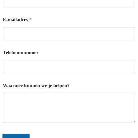
E-mailadres
*
Telefoonnummer
N
Waarmee kunnen we je helpen?
a
a
m
T
e
l
e
f
o