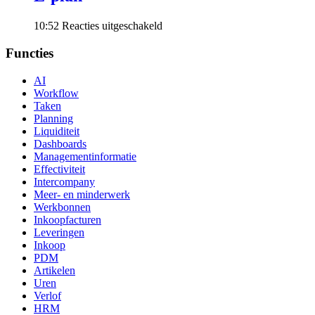
voor
10:52
Reacties uitgeschakeld
E-
plan
Functies
AI
Workflow
Taken
Planning
Liquiditeit
Dashboards
Managementinformatie
Effectiviteit
Intercompany
Meer- en minderwerk
Werkbonnen
Inkoopfacturen
Leveringen
Inkoop
PDM
Artikelen
Uren
Verlof
HRM