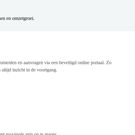
nsen en omzetgroei.
cumenten en aanvragen via een beveiligd online portaal. Zo
altijd inzicht in de voortgang.
 met maximale grip op je marge