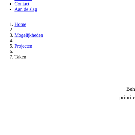
Contact
Aan de slag
Home
Mogelijkheden
Projecten
Taken
Beh
priorit