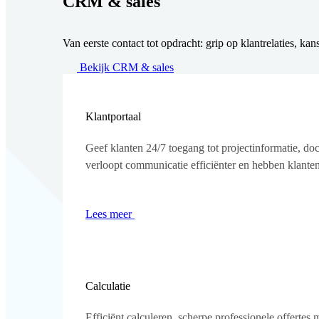
CRM & sales
Van eerste contact tot opdracht: grip op klantrelaties, ka
Bekijk CRM & sales
Klantportaal
Geef klanten 24/7 toegang tot projectinformatie, do
verloopt communicatie efficiënter en hebben klanten 
Lees meer
Calculatie
Efficiënt calculeren, scherpe professionele offertes