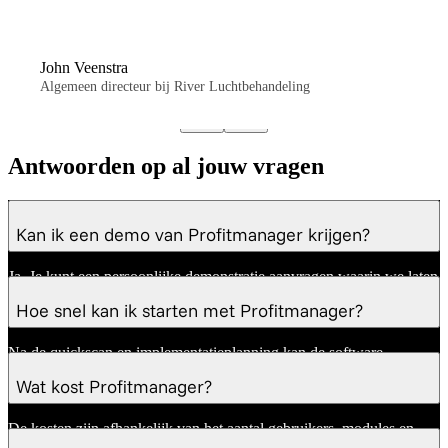
John Veenstra
Algemeen directeur bij River Luchtbehandeling
Antwoorden op al jouw vragen
Kan ik een demo van Profitmanager krijgen?
Ja. Je kunt een persoonlijke demonstratie aanvragen waarin we laten
zien
hoe Profitmanager aansluit op je processen.
Hoe snel kan ik starten met Profitmanager?
Na de quickscan en implementatieplanning kan de software
doorgaans snel worden ingericht en in gebruik genomen.
Wat kost Profitmanager?
De kosten zijn afhankelijk van het aantal gebruikers, modules en
integraties. Tijdens de quickscan ontvang je een
voorstel
dat aansluit