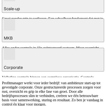
Snel starten zonder complexe implementatie
Direct inzicht in kosten en cashflow
Scale-up
Meegroeien zonder opnieuw te moeten investeren
Werk vanaf dag één structureel en professioneel
Groei zonder grip te verliezen. Een schaalbaar fundament dat met je
meegroeit
Uniforme processen
Automatisering van handmatig werk
MKB
Realtime managementinformatie
Profitmanager schaalt mee met je organisatie en borgt controle
Alles onder controle in één geïntegreerd systeem. Meer overzicht,
tijdens (snelle) groei
meer rendement:
Van CRM tot facturatie in één platform
Minder administratieve lasten
Corporate
Meer inzicht in marge en liquiditeit
Optimaliseer je processen en verhoog je rendement
Volledige controle binnen een complexe organisatie. Controle,
schaalbaarheid en strategisch inzicht:
Profitmanager werkt voor ieder bedrijf: van ambitieuze start-up tot
gevestigde corporate. Onze gestructureerde processen zorgen voor
Intercompany ondersteuning
rust, overzicht en grip in elke fase van groei. Door alle
Workflow & autorisatiestructuren
bedrijfsprocessen slim te verbinden, creëren we één betrouwbare
Compliance (Peppol, e-facturatie, audittrail)
basis voor samenwerking, sturing en resultaat. Zo ben je vandaag in
Datagedreven sturing
control én klaar voor morgen.