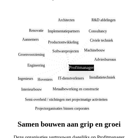
Behoud overzicht zonder flexibiliteit te verliezen
Architecten
R&D afdelingen
Renovatie
Implementatiepartners
Consultancy
Aannemers
Civiele techniek
Productontwikkeling
Machinebouw
Softwareprojecten
Groenvoorziening
Adviesbureaus
Engineering
Profitmanager
Installatietechniek
IT-dienstverleners
Ingenieurs
Hoveniers
Metaalbewerking en constructie
Interieurbouw
Semi-overheid / stichtingen met projectmatige activiteiten
Projectorganisaties binnen corporates
Samen bouwen aan grip en groei
Deze organisaties vertrouwen dagelijks op Profitmanager