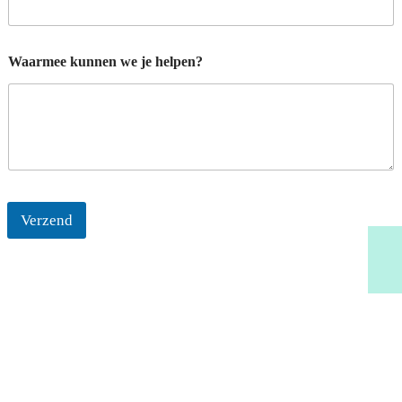
n
n
e
n
Waarmee kunnen we je helpen?
h
e
l
p
e
n
?
Verzend