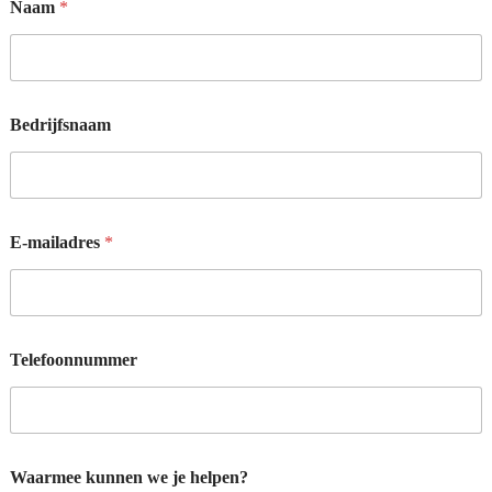
Naam
*
e
l
p
e
n
?
Bedrijfsnaam
W
a
a
r
m
e
E-mailadres
*
e
*
Telefoonnummer
Waarmee kunnen we je helpen?