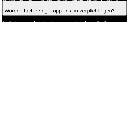
Ja. Fiatteringsflows kunnen worden ingesteld per rol of afdeling.
Worden facturen gekoppeld aan verplichtingen?
Ja. Facturen worden afgezet tegen openstaande verplichtingen.