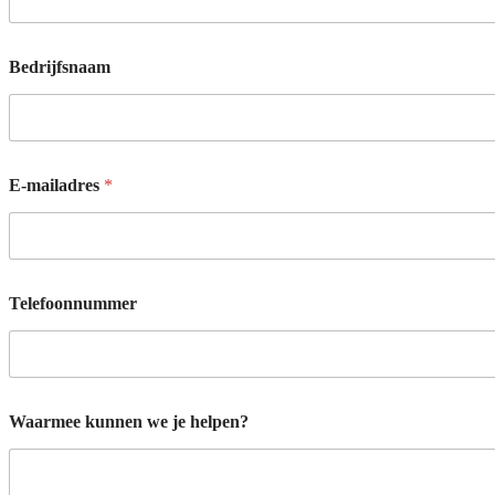
Bedrijfsnaam
E-mailadres
*
Telefoonnummer
B
Waarmee kunnen we je helpen?
e
d
r
i