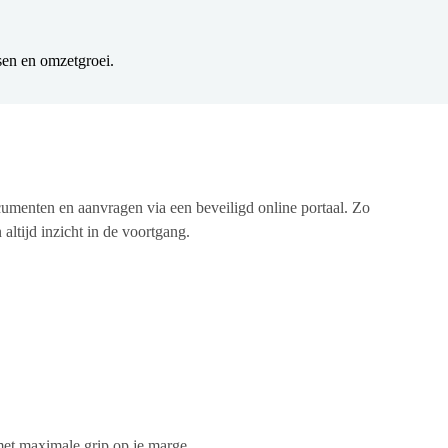
nsen en omzetgroei.
cumenten en aanvragen via een beveiligd online portaal. Zo
altijd inzicht in de voortgang.
 met maximale grip op je marge