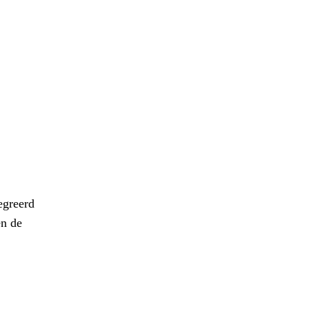
egreerd
en de