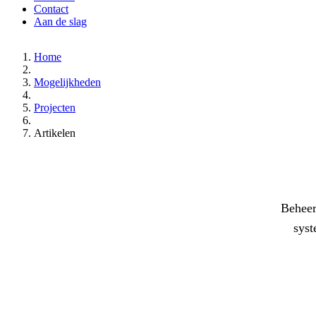
Contact
Aan de slag
Home
Mogelijkheden
Projecten
Artikelen
Beheer
syst