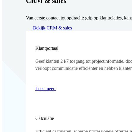
CRM & sales
Van eerste contact tot opdracht: grip op klantrelaties, ka
Bekijk CRM & sales
Klantportaal
Geef klanten 24/7 toegang tot projectinformatie, do
verloopt communicatie efficiënter en hebben klanten 
Lees meer
Calculatie
Efficiënt calculeren, scherpe professionele offertes