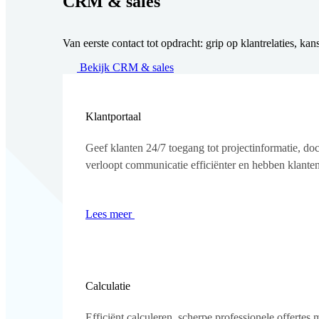
CRM & sales
Van eerste contact tot opdracht: grip op klantrelaties, ka
Bekijk CRM & sales
Klantportaal
Geef klanten 24/7 toegang tot projectinformatie, do
verloopt communicatie efficiënter en hebben klanten 
Lees meer
Calculatie
Efficiënt calculeren, scherpe professionele offertes