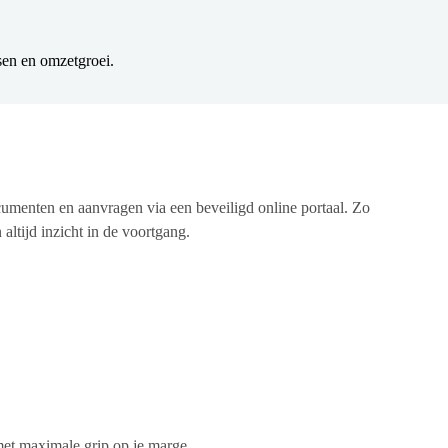
nsen en omzetgroei.
cumenten en aanvragen via een beveiligd online portaal. Zo
altijd inzicht in de voortgang.
 met maximale grip op je marge