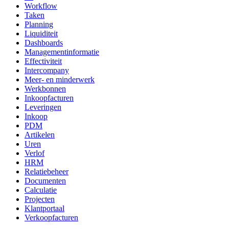
Workflow
Taken
Planning
Liquiditeit
Dashboards
Managementinformatie
Effectiviteit
Intercompany
Meer- en minderwerk
Werkbonnen
Inkoopfacturen
Leveringen
Inkoop
PDM
Artikelen
Uren
Verlof
HRM
Relatiebeheer
Documenten
Calculatie
Projecten
Klantportaal
Verkoopfacturen