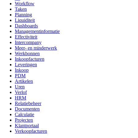
Workflow
Taken
Planning
Liquiditeit
Dashboards
Managementinformatie
Effectiviteit
Intercompany
Meer- en minderwerk
Werkbonnen
Inkoopfacturen
Leveringen
Inkoop
PDM
Artikelen
Uren
Verlof
HRM
Relatiebeheer
Documenten
Calculatie
Projecten
Klantportaal
Verkoopfacturen