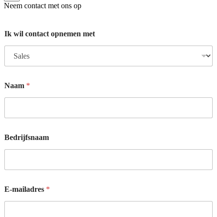
Neem contact met ons op
Ik wil contact opnemen met
w
Naam
*
e
c
o
n
t
a
Bedrijfsnaam
c
t
o
p
n
e
E-mailadres
*
m
e
n