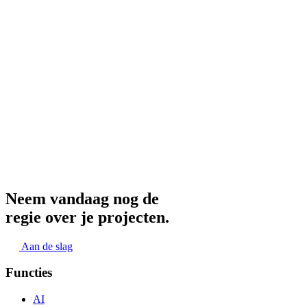
N
e
e
m
v
a
n
d
a
a
g
n
o
g
d
e
r
e
g
i
e
o
v
e
r
j
e
p
r
o
j
e
c
t
e
n
.
Aan de slag
Functies
AI