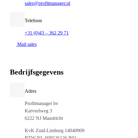
sales@profitmanager.nl
Telefoon
+31 (0)43 – 362 29 71
Mail sales
B
e
d
r
i
j
f
s
g
e
g
e
v
e
n
s
Adres
Profitmanager bv
Karveelweg 3
6222 NJ Maastricht
KvK Zuid-Limburg 14040909
BTW NL.008526126.B01