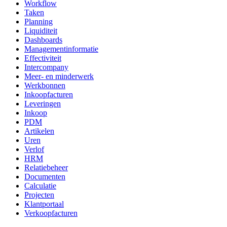
Workflow
Taken
Planning
Liquiditeit
Dashboards
Managementinformatie
Effectiviteit
Intercompany
Meer- en minderwerk
Werkbonnen
Inkoopfacturen
Leveringen
Inkoop
PDM
Artikelen
Uren
Verlof
HRM
Relatiebeheer
Documenten
Calculatie
Projecten
Klantportaal
Verkoopfacturen