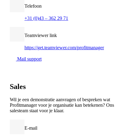
Telefoon
+31 (0)43 – 362 29 71
Teamviewer link
https://get.teamviewer.com/profitmanager
Mail support
S
a
l
e
s
Wil je een demonstratie aanvragen of bespreken wat
Profitmanager voor je organisatie kan betekenen? Ons
salesteam staat voor je klaar.
E-mail