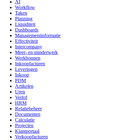
AI
Workflow
Taken
Planning
Liquiditeit
Dashboards
Managementinformatie
Effectiviteit
Intercompany
Meer- en minderwerk
Werkbonnen
Inkoopfacturen
Leveringen
Inkoop
PDM
Artikelen
Uren
Verlof
HRM
Relatiebeheer
Documenten
Calculatie
Projecten
Klantportaal
Verkoopfacturen