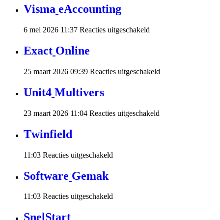
V
i
s
m
a
e
A
c
c
o
u
n
t
i
n
g
voor
6 mei 2026 11:37
Reacties uitgeschakeld
Visma
eAccounting
E
x
a
c
t
O
n
l
i
n
e
voor
25 maart 2026 09:39
Reacties uitgeschakeld
Exact
Online
U
n
i
t
4
M
u
l
t
i
v
e
r
s
voor
23 maart 2026 11:04
Reacties uitgeschakeld
Unit4
Multivers
T
w
i
n
f
i
e
l
d
voor
11:03
Reacties uitgeschakeld
Twinfield
S
o
f
t
w
a
r
e
G
e
m
a
k
voor
11:03
Reacties uitgeschakeld
Software
Gemak
S
n
e
l
S
t
a
r
t