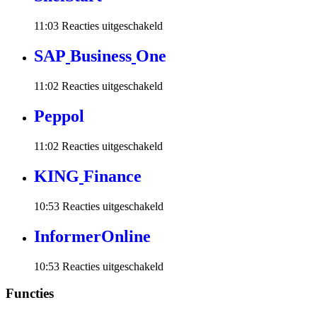
voor
11:03
Reacties uitgeschakeld
SnelStart
S
A
P
B
u
s
i
n
e
s
s
O
n
e
voor
11:02
Reacties uitgeschakeld
SAP
Business
P
e
p
p
o
l
One
voor
11:02
Reacties uitgeschakeld
Peppol
K
I
N
G
F
i
n
a
n
c
e
voor
10:53
Reacties uitgeschakeld
KING
Finance
I
n
f
o
r
m
e
r
O
n
l
i
n
e
voor
10:53
Reacties uitgeschakeld
InformerOnline
Functies