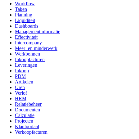
Workflow
Taken
Planning
Liquiditeit
Dashboards
Managementinformatie
Effectiviteit
Intercompany
Meer- en minderwerk
Werkbonnen
Inkoopfacturen
Leveringen
Inkoop
PDM
Artikelen
Uren
Verlof
HRM
Relatiebeheer
Documenten
Calculatie
Projecten
Klantportaal
Verkoopfacturen