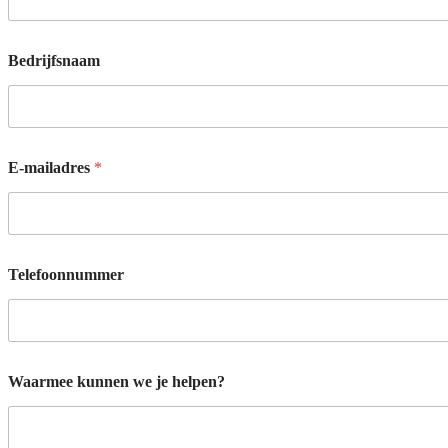
Bedrijfsnaam
E-mailadres
*
Telefoonnummer
B
Waarmee kunnen we je helpen?
e
d
r
i