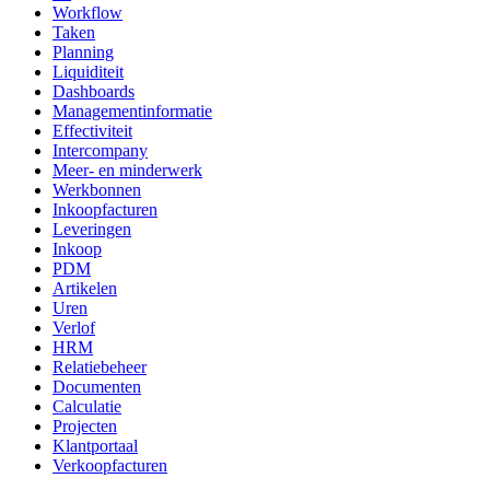
Workflow
Taken
Planning
Liquiditeit
Dashboards
Managementinformatie
Effectiviteit
Intercompany
Meer- en minderwerk
Werkbonnen
Inkoopfacturen
Leveringen
Inkoop
PDM
Artikelen
Uren
Verlof
HRM
Relatiebeheer
Documenten
Calculatie
Projecten
Klantportaal
Verkoopfacturen