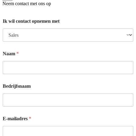
Neem contact met ons op
Ik wil contact opnemen met
Naam
*
Bedrijfsnaam
*
E-mailadres
*
w
i
l