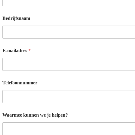
N
Bedrijfsnaam
a
a
m
o
p
n
E-mailadres
*
e
m
e
n
W
a
Telefoonnummer
a
r
m
e
e
Waarmee kunnen we je helpen?