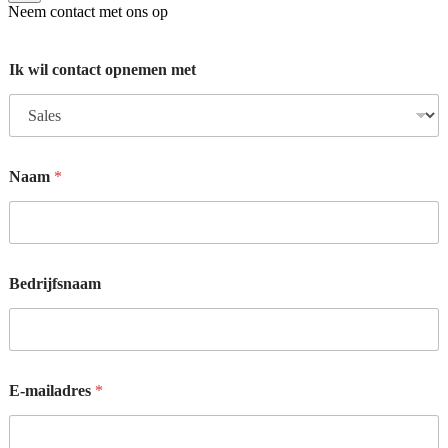
Neem contact met ons op
Ik wil contact opnemen met
Naam
*
Bedrijfsnaam
E
E-mailadres
*
-
m
a