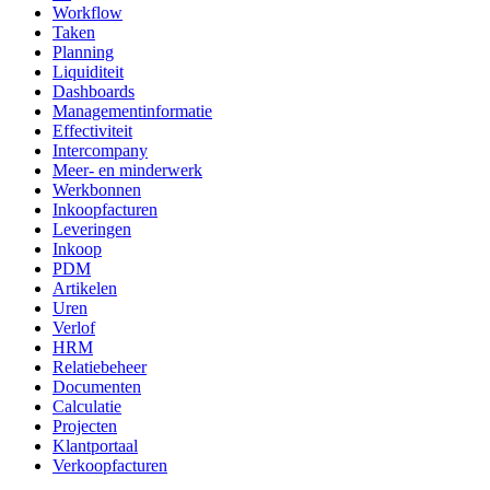
Workflow
Taken
Planning
Liquiditeit
Dashboards
Managementinformatie
Effectiviteit
Intercompany
Meer- en minderwerk
Werkbonnen
Inkoopfacturen
Leveringen
Inkoop
PDM
Artikelen
Uren
Verlof
HRM
Relatiebeheer
Documenten
Calculatie
Projecten
Klantportaal
Verkoopfacturen