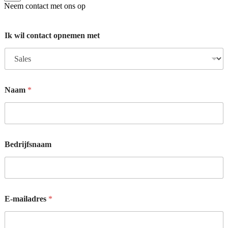
Neem contact met ons op
Ik wil contact opnemen met
Naam
*
*
Bedrijfsnaam
N
a
a
m
E
-
E-mailadres
*
m
a
i