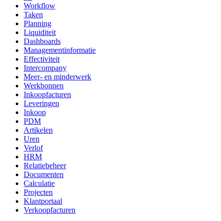
Workflow
Taken
Planning
Liquiditeit
Dashboards
Managementinformatie
Effectiviteit
Intercompany
Meer- en minderwerk
Werkbonnen
Inkoopfacturen
Leveringen
Inkoop
PDM
Artikelen
Uren
Verlof
HRM
Relatiebeheer
Documenten
Calculatie
Projecten
Klantportaal
Verkoopfacturen