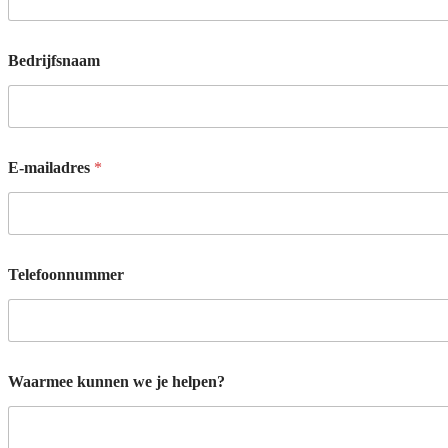
e
e
h
e
Bedrijfsnaam
l
p
e
n
?
E-mailadres
*
Telefoonnummer
Waarmee kunnen we je helpen?