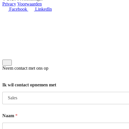
Privacy
Voorwaarden
Facebook
LinkedIn
Neem contact met ons op
N
Ik wil contact opnemen met
a
a
m
W
a
a
Naam
*
r
m