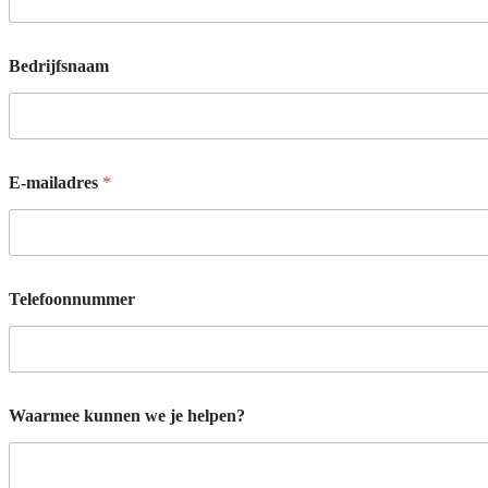
Bedrijfsnaam
E-mailadres
*
*
Telefoonnummer
*
T
e
l
e
f
Waarmee kunnen we je helpen?
o
o
n