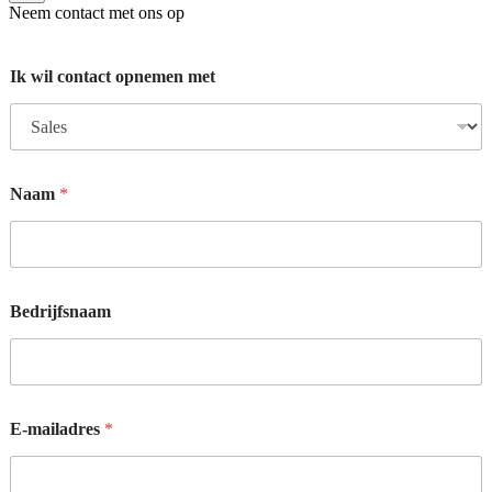
Neem contact met ons op
Ik wil contact opnemen met
m
Naam
*
e
t
k
u
n
n
Bedrijfsnaam
e
n
W
a
a
r
E-mailadres
*
m
e
e