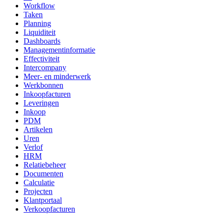
Workflow
Taken
Planning
Liquiditeit
Dashboards
Managementinformatie
Effectiviteit
Intercompany
Meer- en minderwerk
Werkbonnen
Inkoopfacturen
Leveringen
Inkoop
PDM
Artikelen
Uren
Verlof
HRM
Relatiebeheer
Documenten
Calculatie
Projecten
Klantportaal
Verkoopfacturen