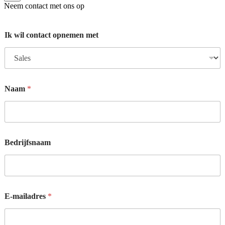
Neem contact met ons op
*
Ik wil contact opnemen met
T
e
l
e
f
o
Naam
*
o
n
n
u
m
m
Bedrijfsnaam
e
r
j
e
E-mailadres
*