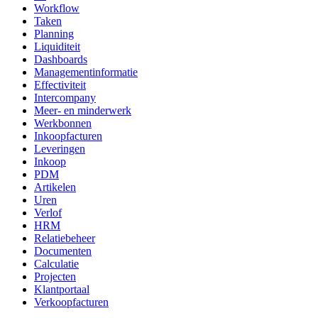
Workflow
Taken
Planning
Liquiditeit
Dashboards
Managementinformatie
Effectiviteit
Intercompany
Meer- en minderwerk
Werkbonnen
Inkoopfacturen
Leveringen
Inkoop
PDM
Artikelen
Uren
Verlof
HRM
Relatiebeheer
Documenten
Calculatie
Projecten
Klantportaal
Verkoopfacturen