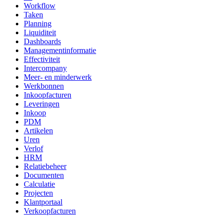
Workflow
Taken
Planning
Liquiditeit
Dashboards
Managementinformatie
Effectiviteit
Intercompany
Meer- en minderwerk
Werkbonnen
Inkoopfacturen
Leveringen
Inkoop
PDM
Artikelen
Uren
Verlof
HRM
Relatiebeheer
Documenten
Calculatie
Projecten
Klantportaal
Verkoopfacturen